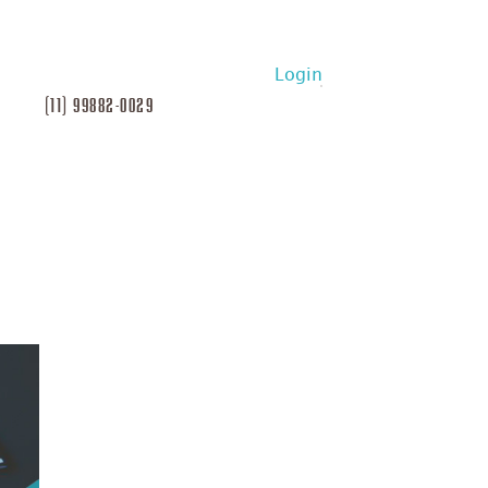
Login
(11) 99882-0029
esqueci
minha
senha
Logar