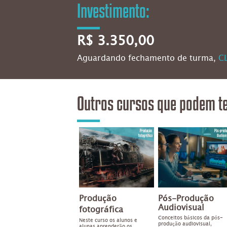
Investimento:
R$ 3.350,00
Aguardando fechamento de turma,
C
Outros cursos que podem te
Produção
Pós-Produção
Audiovisual
fotográfica
Conceitos básicos da pós-
Neste curso os alunos e
produção audiovisual,
alunas aprenderão os