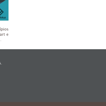
ípios
art e
.
s.