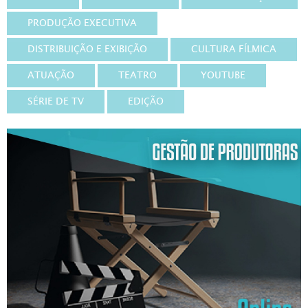
PRODUÇÃO EXECUTIVA
DISTRIBUIÇÃO E EXIBIÇÃO
CULTURA FÍLMICA
ATUAÇÃO
TEATRO
YOUTUBE
SÉRIE DE TV
EDIÇÃO
QUA, QUI
28/04/2021
ATÉ 20 PESSOAS
ATÉ 3X DE 130,00