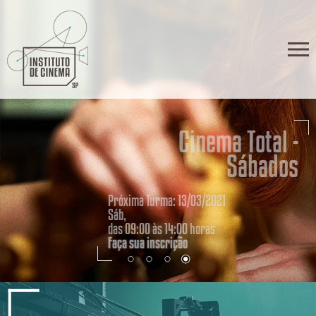
Cinema Total -
Sábados
Próxima Turma: 13/03/2021
Sáb,
das 09:00 às 14:00 horas
Faça sua inscrição