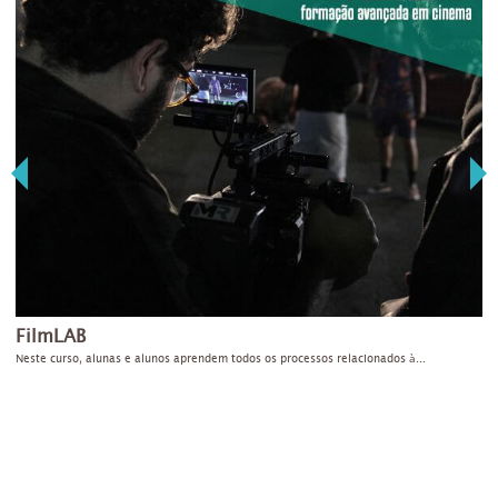
FilmLAB
Neste curso, alunas e alunos aprendem todos os processos relacionados à...
D
v