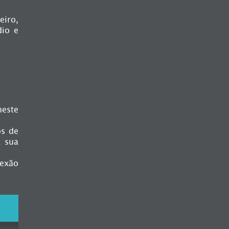
eiro,
dio e
neste
os de
a sua
lexão