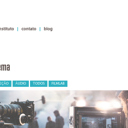
nstituto
contato
blog
ema
REÇÃO
ÁUDIO
TODOS
FILMLAB