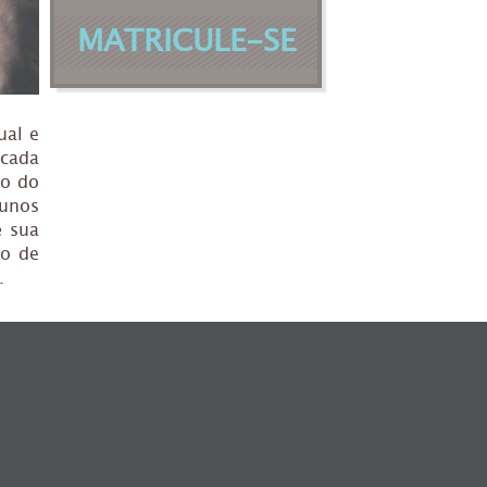
MATRICULE-SE
ual e
icada
to do
lunos
é sua
lo de
.