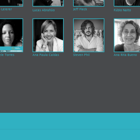
 Leierer
Jeff Fleck
Lucas Abrahão
Fábio Naito
le Torres
Ana Paula Caldas
Steven Phil
Ana Rita Bueno