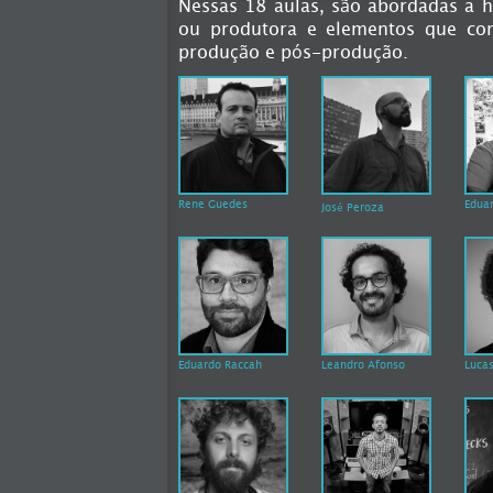
Nessas 18 aulas, são abordadas a h
ou produtora e elementos que co
produção e pós-produção.
Rene Guedes
Edua
José Peroza
Eduardo Raccah
Leandro Afonso
Lucas