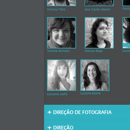
Paulo
Vinícius Toro
José Carlos Maron
Tatiana Bornato
Marcus Repa
Danie
Luciana Bueno
Carolina Caffé
DIREÇÃO DE FOTOGRAFIA
DIREÇÃO