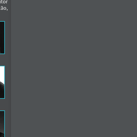
utor
ão,