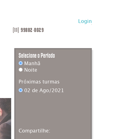
Login
(11) 99882-0029
Selecione o Período
esqueci
minha
Manhã
senha
Noite
Logar
Próximas turmas
02 de Ago/2021
Compartilhe: